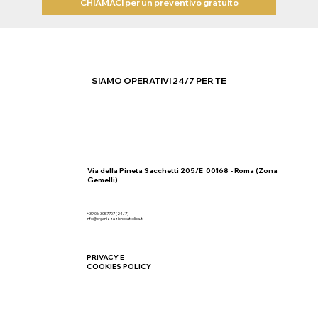
CHIAMACI per un preventivo gratuito
SIAMO OPERATIVI 24/7 PER TE
Via della Pineta Sacchetti 205/E 00168 - Roma (Zona
Gemelli)
+39 06-3057707 (24/7)
info@organizzazionecattolica.it
PRIVACY
E
COOKIES POLICY